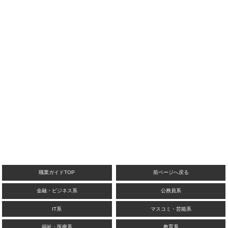
職業ガイドTOP
前ページへ戻る
金融・ビジネス系
公務員系
IT系
マスコミ・芸能系
福祉・医療系
教育系